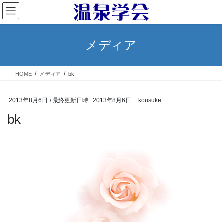
コ
ナ
ン
ビ
テ
ゲ
ン
ー
メディア
ツ
シ
へ
ョ
ス
ン
HOME
メディア
bk
キ
に
ッ
移
プ
動
2013年8月6日
/ 最終更新日時 :
2013年8月6日
kousuke
bk