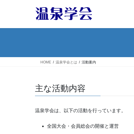
コ
ナ
ン
ビ
テ
ゲ
ン
ー
ツ
シ
へ
ョ
ス
ン
キ
に
ッ
移
HOME
温泉学会とは
活動案内
プ
動
主な活動内容
温泉学会は、以下の活動を行っています。
全国大会・会員総会の開催と運営