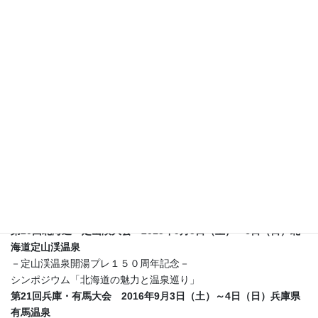
シンポジウムⅡ「地熱発電開発から温泉をどう守るか ～まとめ
～」
第17回鳥取・三朝温泉大会 2012年9月8日～9日（日）鳥取県三
朝温泉
テーマ「ラジウム温泉伝承の地で、現代の湯治を考える」
シンポジウム「現代湯治と温泉振興」
創立10周年記念大会（第18回大会に相当） 2013年9月7日（土）
～8日（日）岩手県鶯宿温泉
テーマ「東アジアの温泉文化」
国際シンポジウム「東アジアの温泉文化」
第19回鹿児島・霧島温泉大会 2014年9月13日（土）～14日
（日）鹿児島県霧島温泉
テーマ 「国立公園と温泉」
シンポジウム「未来につなぐ霧島・自然公園と温泉」
第20回北海道・定山渓大会 2015年9月5日（土）～6日（日）北
海道定山渓温泉
－定山渓温泉開湯プレ１５０周年記念－
シンポジウム「北海道の魅力と温泉巡り」
第21回兵庫・有馬大会 2016年9月3日（土）～4日（日）兵庫県
有馬温泉