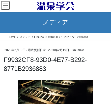
コ
ナ
ン
ビ
テ
ゲ
ン
ー
メディア
ツ
シ
へ
ョ
ス
ン
HOME
メディア
F9932CF8-93D0-4E77-B292-8771B2936883
キ
に
ッ
移
プ
動
2020年2月19日
/ 最終更新日時 :
2020年2月19日
kousuke
F9932CF8-93D0-4E77-B292-
8771B2936883