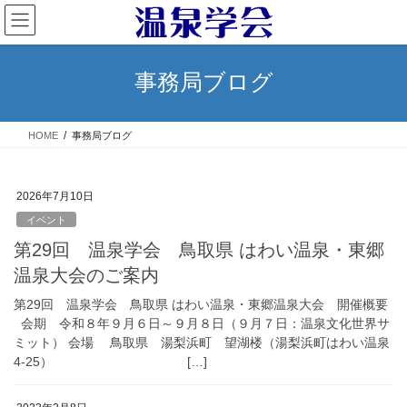
コ
ナ
ン
ビ
テ
ゲ
ン
ー
事務局ブログ
ツ
シ
へ
ョ
ス
ン
HOME
事務局ブログ
キ
に
ッ
移
プ
動
2026年7月10日
イベント
第29回 温泉学会 鳥取県 はわい温泉・東郷
温泉大会のご案内
第29回 温泉学会 鳥取県 はわい温泉・東郷温泉大会 開催概要
会期 令和８年９月６日～９月８日（９月７日：温泉文化世界サ
ミット） 会場 鳥取県 湯梨浜町 望湖楼（湯梨浜町はわい温泉
4-25） […]