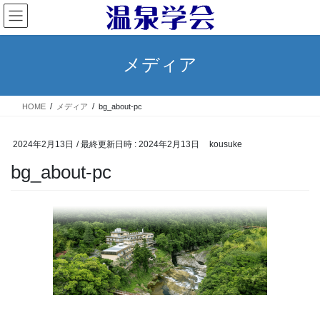
コ
ナ
ン
ビ
テ
ゲ
ン
ー
メディア
ツ
シ
へ
ョ
ス
ン
HOME
メディア
bg_about-pc
キ
に
ッ
移
プ
動
2024年2月13日
/ 最終更新日時 :
2024年2月13日
kousuke
bg_about-pc