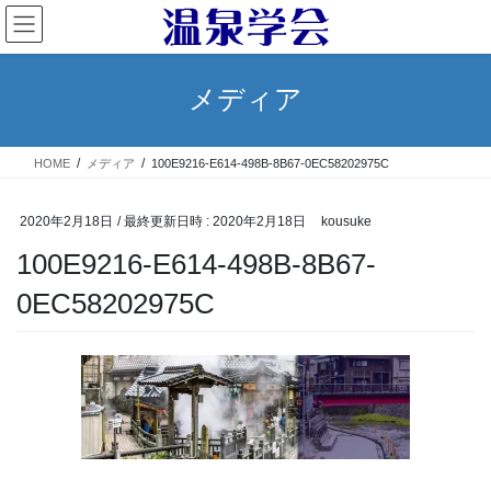
コ
ナ
ン
ビ
テ
ゲ
ン
ー
メディア
ツ
シ
へ
ョ
ス
ン
HOME
メディア
100E9216-E614-498B-8B67-0EC58202975C
キ
に
ッ
移
プ
動
2020年2月18日
/ 最終更新日時 :
2020年2月18日
kousuke
100E9216-E614-498B-8B67-
0EC58202975C