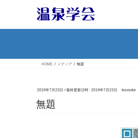
コ
ナ
ン
ビ
テ
ゲ
ン
ー
ツ
シ
へ
ョ
ス
ン
キ
に
ッ
移
HOME
メディア
無題
プ
動
2019年7月23日
/ 最終更新日時 :
2019年7月23日
kousuke
無題